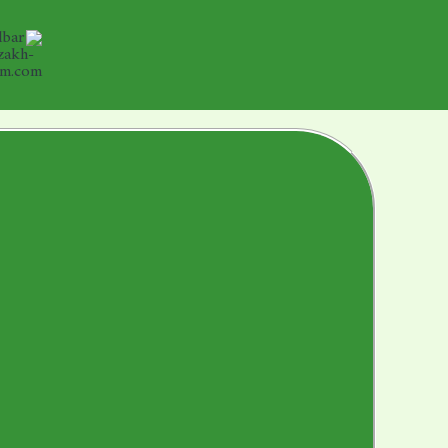
خطي
لى
لمحتوى